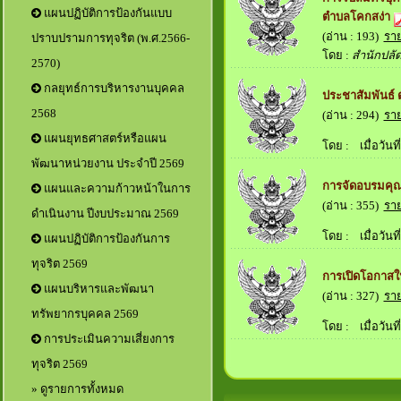
แผนปฏิบัติการป้องกันแบบ
ตำบลโคกสง่า
(อ่าน : 193)
รา
ปราบปรามการทุจริต (พ.ศ.2566-
โดย :
สำนักปลั
2570)
กลยุทธ์การบริหารงานบุคคล
ประชาสัมพันธ์ 
2568
(อ่าน : 294)
รา
แผนยุทธศาสตร์หรือแผน
โดย :
เมื่อวันที่
พัฒนาหน่วยงาน ประจำปี 2569
การจัดอบรมคุณ
แผนและความก้าวหน้าในการ
(อ่าน : 355)
รา
ดำเนินงาน ปีงบประมาณ 2569
โดย :
เมื่อวันที่
แผนปฏิบัติการป้องกันการ
ทุจริต 2569
การเปิดโอกาสให
แผนบริหารและพัฒนา
(อ่าน : 327)
รา
ทรัพยากรบุคคล 2569
โดย :
เมื่อวันที่
การประเมินความเสี่ยงการ
ทุจริต 2569
» ดูรายการทั้งหมด