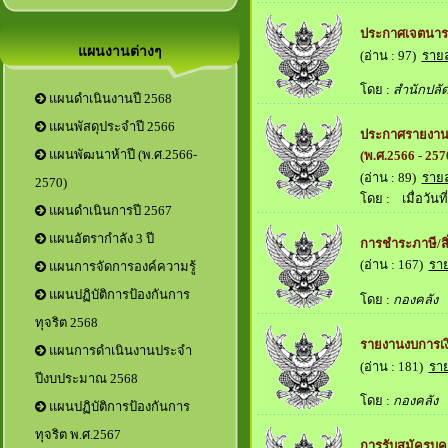
ประกาศเจตนารม
แผนงานต่างๆ
(อ่าน : 97)
ราย
โดย :
สำนักปลั
แผนดำเนินงานปี 2568
แผนพัสดุประจำปี 2566
ประกาศรายงาน
แผนพัฒนาห้าปี (พ.ศ.2566-
(พ.ศ.2566 - 25
(อ่าน : 89)
ราย
2570)
โดย :
เมื่อวันที่
แผนดำเนินการปี 2567
แผนอัตรากำลัง 3 ปี
การชำระภาษี/สิ
(อ่าน : 167)
รา
แผนการจัดการองค์ความรู้
แผนปฏิบัติการป้องกันการ
โดย :
กองคลัง
เม
ทุจริต 2568
รายงานงบการเง
แผนการดำเนินงานประจำ
(อ่าน : 181)
รา
ปีงบประมาณ 2568
โดย :
กองคลัง
เม
แผนปฏิบัติการป้องกันการ
ทุจริต พ.ศ.2567
การรับสมัครบุ