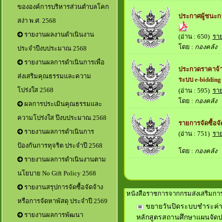
ขององค์การบริหารส่วนตำบลโคก
ประกาศผู้ชนะก
สง่า พ.ศ. 2568
รายงานผลงานดำเนินงาน
(อ่าน : 650)
รา
โดย :
กองคลัง
เม
ประจำปีงบประมาณ 2568
รายงานผลการดำเนินการเพื่อ
ประกวดราคาจ้า
ส่งเสริมคุณธรรมและความ
ระบบ e-bidding
โปร่งใส 2568
(อ่าน : 595)
รา
โดย :
กองคลัง
เม
ผลการประเมินคุณธรรมและ
ความโปร่งใส ปีงบประมาณ 2568
รายการจัดซื้อจั
รายงานผลการดำเนินการ
(อ่าน : 751)
รา
ป้องกันการทุจริต ประจำปี 2568
โดย :
กองคลัง
เม
รายงานผลการดำเนินงานตาม
นโยบาย No Gift Policy 2568
รายงานสรุปการจัดซื้อจัดจ้าง
หนังสือราชการจากกรมส่งเสริมการ
หรือการจัดหาพัสดุ ประจำปี 2569
ขยายวันปิดระบบชำระค่า
รายงานผลการพัฒนา
หลักสูตรสถานศึกษาแผนจัดปร