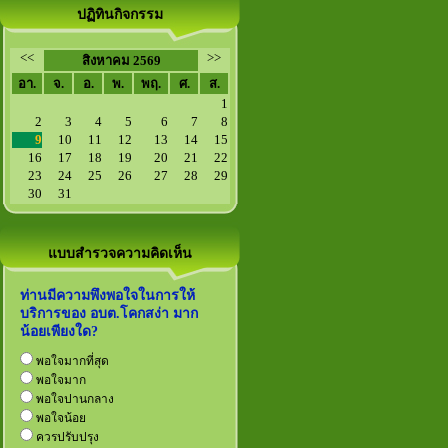
ปฏิทินกิจกรรม
<<
>>
สิงหาคม 2569
อา.
จ.
อ.
พ.
พฤ.
ศ.
ส.
1
2
3
4
5
6
7
8
9
10
11
12
13
14
15
16
17
18
19
20
21
22
23
24
25
26
27
28
29
30
31
แบบสำรวจความคิดเห็น
ท่านมีความพึงพอใจในการให้
บริการของ อบต.โคกสง่า มาก
น้อยเพียงใด?
พอใจมากที่สุด
พอใจมาก
พอใจปานกลาง
พอใจน้อย
ควรปรับปรุง