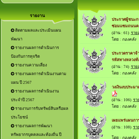
รายงาน
ประกาศผู้ชนะก
ซ่อมแซมถนนคอ
ติดตามผลและประเมินแผน
(อ่าน : 61)
ราย
พัฒนา
โดย :
กองคลัง
เม
รายงานผลการดำเนินการ
ประกวดราคาจ้า
ป้องกันการทุจริต
รหัสทางหลวงท้อ
รายงานความเสี่ยง
(อ่าน : 74)
ราย
โดย :
กองคลัง
เม
รายงานผลการดำเนินงานตาม
แผน ปี 2567
วงเงินงบประมาณ
รายงานผลการดำเนินงาน
(อ่าน : 106)
รา
ประจำปี 2567
โดย :
กองคลัง
เม
รายงานการรับทรัพย์สินหรือผล
ประโยชน์
เผยแพร่แผนการจ
รายงานผลการพัฒนา
(อ่าน : 108)
รา
ทรัพยากรบุคคลและท้องถิ่น ปี
โดย :
กองคลัง
เม