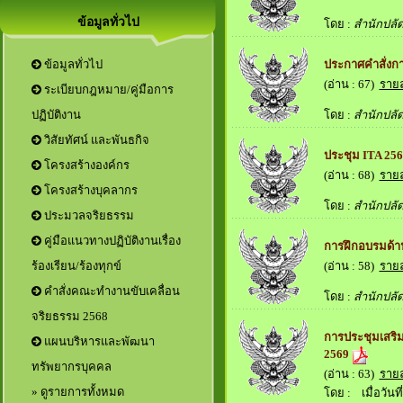
ข้อมูลทั่วไป
โดย :
สำนักปลั
ประกาศคำสั่งก
ข้อมูลทั่วไป
(อ่าน : 67)
ราย
ระเบียบกฎหมาย/คู่มือการ
โดย :
สำนักปลั
ปฏิบัติงาน
วิสัยทัศน์ และพันธกิจ
ประชุม ITA 25
โครงสร้างองค์กร
(อ่าน : 68)
ราย
โครงสร้างบุคลากร
โดย :
สำนักปลั
ประมวลจริยธรรม
คู่มือแนวทางปฏิบัติงานเรื่อง
การฝึกอบรมด้า
(อ่าน : 58)
ราย
ร้องเรียน/ร้องทุกข์
คำสั่งคณะทำงานขับเคลื่อน
โดย :
สำนักปลั
จริยธรรม 2568
การประชุมเสริม
แผนบริหารและพัฒนา
2569
ทรัพยากรบุคคล
(อ่าน : 63)
ราย
» ดูรายการทั้งหมด
โดย :
เมื่อวันที่