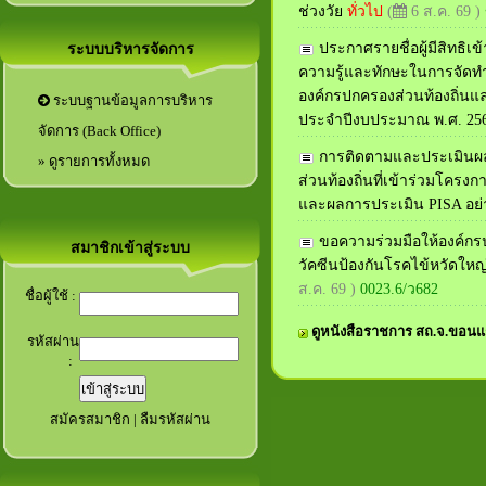
ช่วงวัย
ทั่วไป
(
6 ส.ค. 69 )
ประกาศรายชื่อผู้มีสิทธิเ
ระบบบริหารจัดการ
ความรู้และทักษะในการจัดท
องค์กรปกครองส่วนท้องถิ่นแ
ระบบฐานข้อมูลการบริหาร
ประจำปีงบประมาณ พ.ศ. 2569 
จัดการ (Back Office)
การติดตามและประเมินผล
» ดูรายการทั้งหมด
ส่วนท้องถิ่นที่เข้าร่วมโครง
และผลการประเมิน PISA อย่า
ขอความร่วมมือให้องค์กรป
สมาชิกเข้าสู่ระบบ
วัคซีนป้องกันโรคไข้หวัดใหญ่
ส.ค. 69 )
0023.6/ว682
ชื่อผู้ใช้ :
ดูหนังสือราชการ สถ.จ.ขอนแ
รหัสผ่าน
:
สมัครสมาชิก
|
ลืมรหัสผ่าน