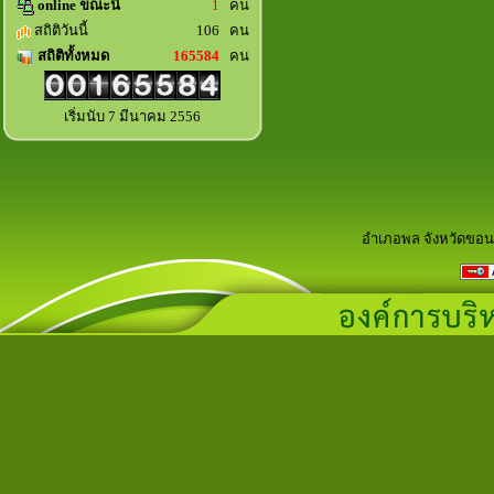
online ขณะนี้
1
คน
สถิติวันนี้
106 คน
สถิติทั้งหมด
165584
คน
เริ่มนับ 7 มีนาคม 2556
อำเภอพล จังหวัดขอน