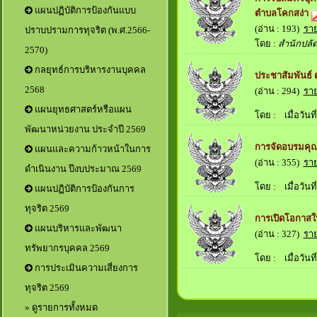
แผนปฏิบัติการป้องกันแบบ
ตำบลโคกสง่า
(อ่าน : 193)
รา
ปราบปรามการทุจริต (พ.ศ.2566-
โดย :
สำนักปลั
2570)
กลยุทธ์การบริหารงานบุคคล
ประชาสัมพันธ์ 
2568
(อ่าน : 294)
รา
แผนยุทธศาสตร์หรือแผน
โดย :
เมื่อวันที่
พัฒนาหน่วยงาน ประจำปี 2569
การจัดอบรมคุณ
แผนและความก้าวหน้าในการ
(อ่าน : 355)
รา
ดำเนินงาน ปีงบประมาณ 2569
โดย :
เมื่อวันที่
แผนปฏิบัติการป้องกันการ
ทุจริต 2569
การเปิดโอกาสให
แผนบริหารและพัฒนา
(อ่าน : 327)
รา
ทรัพยากรบุคคล 2569
โดย :
เมื่อวันที่
การประเมินความเสี่ยงการ
ทุจริต 2569
» ดูรายการทั้งหมด