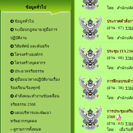
ข้อมูลทั่วไป
โดย :
สำนักปลั
ประกาศคำสั่งก
ข้อมูลทั่วไป
(อ่าน : 67)
ราย
ระเบียบกฎหมาย/คู่มือการ
โดย :
สำนักปลั
ปฏิบัติงาน
วิสัยทัศน์ และพันธกิจ
ประชุม ITA 25
โครงสร้างองค์กร
(อ่าน : 68)
ราย
โครงสร้างบุคลากร
โดย :
สำนักปลั
ประมวลจริยธรรม
คู่มือแนวทางปฏิบัติงานเรื่อง
การฝึกอบรมด้า
(อ่าน : 58)
ราย
ร้องเรียน/ร้องทุกข์
คำสั่งคณะทำงานขับเคลื่อน
โดย :
สำนักปลั
จริยธรรม 2568
การประชุมเสริม
แผนบริหารและพัฒนา
2569
ทรัพยากรบุคคล
(อ่าน : 63)
ราย
» ดูรายการทั้งหมด
โดย :
เมื่อวันที่