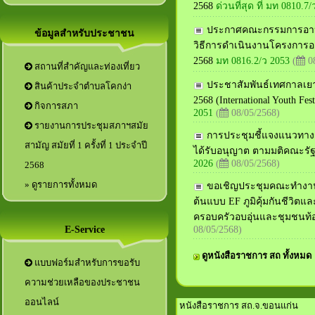
2568
ด่วนที่สุด ที่ มท 0810.7/
ประกาศคณะกรรมการอาหาร
ข้อมูลสำหรับประชาชน
วิธีการดำเนินงานโครงการอ
2568
มท 0816.2/ว 2053
(
08
สถานที่สำคัญและท่องเที่ยว
ประชาสัมพันธ์เทศกาลเย
สินค้าประจำตำบลโคกง่า
2568 (International Youth F
กิจการสภา
2051
(
08/05/2568)
รายงานการประชุมสภาฯสมัย
การประชุมชี้แจงแนวทางก
สามัญ สมัยที่ 1 ครั้งที่ 1 ประจำปี
ได้รับอนุญาต ตามมติคณะรัฐมน
2026
(
08/05/2568)
2568
» ดูรายการทั้งหมด
ขอเชิญประชุมคณะทำงานจั
ต้นแบบ EF ภูมิคุ้มกันชีวิตแล
ครอบครัวอบอุ่นและชุมชนท้องถิ
08/05/2568)
E-Service
ดูหนังสือราชการ สถ ทั้งหมด
แบบฟอร์มสำหรับการขอรับ
ความช่วยเหลือของประชาชน
ออนไลน์
หนังสือราชการ สถ.จ.ขอนแก่น