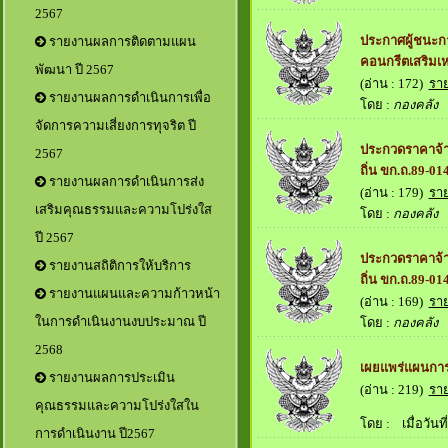
2567
ประกาศผู้ชนะก
รายงานผลการติดตามแผน
คอนกรีตเสริมเห
พัฒนา ปี 2567
(อ่าน : 172)
รา
รายงานผลการดำเนินการเพื่อ
โดย :
กองคลัง
เม
จัดการความเสี่ยงการทุจริต ปี
ประกวดราคาจ้า
2567
ถิ่น ขก.ถ.89-01
รายงานผลการดำเนินการส่ง
(อ่าน : 179)
รา
เสริมคุณธรรมและความโปร่งใส
โดย :
กองคลัง
เม
ปี 2567
ประกวดราคาจ้า
รายงานสถิติการให้บริการ
ถิ่น ขก.ถ.89-01
รายงานแผนและความก้าวหน้า
(อ่าน : 169)
รา
ในการดำเนินงานงบประมาณ ปี
โดย :
กองคลัง
เม
2568
เผยแพร่แผนการจ
รายงานผลการประเมิน
(อ่าน : 219)
รา
คุณธรรมและความโปร่งใสใน
โดย :
เมื่อวันที่
การดำเนินงาน ปี2567