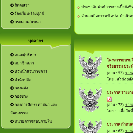
ติดต่อเรา
ประชาสัมพันธ์การจ่ายเบี้ยยังชีพผ
ร้องเรียน/ร้องทุกข์
จำนวนกิจกรรมที อปท. ดำเนินก
กระดานสนทนา
บุคลากร
คณะผู้บริหาร
โครงการอบรมให
สมาชิกสภา
จริยธรรม ประจ
หัวหน้าส่วนราชการ
(อ่าน : 52)
ราย
โดย :
สำนักปลั
ประกาศ รายงานผ
(อ่าน : 72)
ราย
กองการศึกษา ศาสนา และ
โดย :
เมื่อวันที่
วัฒนธรรม
หน่วยตรวจสอบภายใน
ประกาศ กำหนด
(อ่าน : 62)
ราย