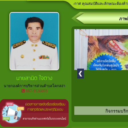
ประกาศ คุณสมบัติและลักษณะต้องห้ามในการรับสมัครเ
ลานกีฬาภายในพื้นที่ตำบลโคกสง่า
เวทีประชาคม ประจำปีงบประมาณ
อาสาสมัครท้องถิ่นรักษ์โลก (อถล.)
ประกาศ ขยายเวลาการจัดเก็บภาษีที
ภาพก
นายสานิต ใจตาง
นายกองค์การบริหารส่วนตำบลโคกสง่า
087-9536693
กิจกรรมบริก