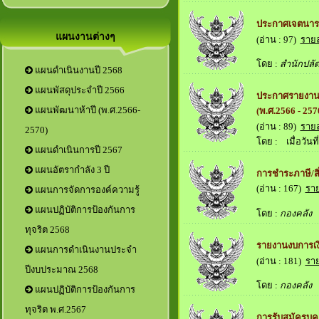
ประกาศเจตนารม
แผนงานต่างๆ
(อ่าน : 97)
ราย
โดย :
สำนักปลั
แผนดำเนินงานปี 2568
แผนพัสดุประจำปี 2566
ประกาศรายงาน
แผนพัฒนาห้าปี (พ.ศ.2566-
(พ.ศ.2566 - 25
(อ่าน : 89)
ราย
2570)
โดย :
เมื่อวันที่
แผนดำเนินการปี 2567
แผนอัตรากำลัง 3 ปี
การชำระภาษี/สิ
(อ่าน : 167)
รา
แผนการจัดการองค์ความรู้
แผนปฏิบัติการป้องกันการ
โดย :
กองคลัง
เม
ทุจริต 2568
รายงานงบการเง
แผนการดำเนินงานประจำ
(อ่าน : 181)
รา
ปีงบประมาณ 2568
โดย :
กองคลัง
เม
แผนปฏิบัติการป้องกันการ
ทุจริต พ.ศ.2567
การรับสมัครบุ