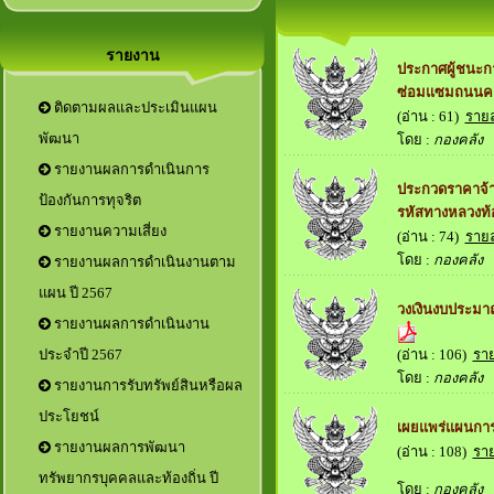
รายงาน
ประกาศผู้ชนะก
ซ่อมแซมถนนคอ
ติดตามผลและประเมินแผน
(อ่าน : 61)
ราย
พัฒนา
โดย :
กองคลัง
เม
รายงานผลการดำเนินการ
ประกวดราคาจ้า
ป้องกันการทุจริต
รหัสทางหลวงท้อ
รายงานความเสี่ยง
(อ่าน : 74)
ราย
โดย :
กองคลัง
เม
รายงานผลการดำเนินงานตาม
แผน ปี 2567
วงเงินงบประมาณ
รายงานผลการดำเนินงาน
(อ่าน : 106)
รา
ประจำปี 2567
โดย :
กองคลัง
เม
รายงานการรับทรัพย์สินหรือผล
ประโยชน์
เผยแพร่แผนการจ
รายงานผลการพัฒนา
(อ่าน : 108)
รา
ทรัพยากรบุคคลและท้องถิ่น ปี
โดย :
กองคลัง
เม