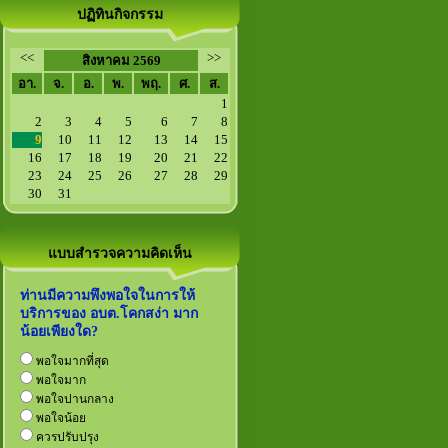
ปฏิทินกิจกรรม
<<
>>
สิงหาคม 2569
อา.
จ.
อ.
พ.
พฤ.
ศ.
ส.
1
2
3
4
5
6
7
8
9
10
11
12
13
14
15
16
17
18
19
20
21
22
23
24
25
26
27
28
29
30
31
แบบสำรวจความคิดเห็น
ท่านมีความพึงพอใจในการให้
บริการของ อบต.โคกสง่า มาก
น้อยเพียงใด?
พอใจมากที่สุด
พอใจมาก
พอใจปานกลาง
พอใจน้อย
ควรปรับปรุง