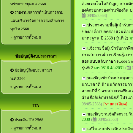
ด้วยเทคโนโลยีปัญญาประดิษฐ
ทรัพยากรบุคคล 2568
องค์กรปกครองส่วนท้องถิ่น 
รายงานผลการดำเนินการตาม
08/05/2568)
แผนบริหารจัดการความเสี่ยงการ
ประกาศรายชื่อผู้เข้ารั
ทุจริต 2568
ขององค์กรปกครองส่วนท้องถิ่น
» ดูรายการทั้งหมด
มาตรฐาน ปี 2568 (รุ่นที่ 2)
ม
แจ้งรายชื่อผู้เข้ารับกา
ประสบการณ์การเรียนรู้ภาษาอ
ข้อบัญญัติงบประมาณฯ
สอนแบบสลับภาษา (Code Swit
รุ่นที่ 2
มท 0816.4/ว2031
(
0
ข้อบัญญัติงบประมาณฯ
ขอเชิญเข้าร่วมประชุมก
พ.ศ.2566
นานาชาติ ด้านนวัตกรรมการ
» ดูรายการทั้งหมด
สากลปีที่ 9 จากประเทศฟินแล
ผ่านสื่ออิเล็กทรอนิกส์ โปรแ
08/05/2568)
[รายละเอียด]
ITA
ขอเชิญชวนจัดกิจกรรมวัน
2030
(
08/05/2568)
ประเมิน ITA 2568
» ดูรายการทั้งหมด
แก้ไขแบบประเมินประสิทธ