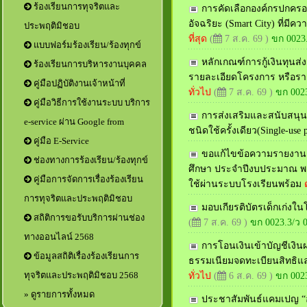
ร้องเรียนการทุจริตและ
การคัดเลือกองค์กรปกครองส
อัจฉริยะ (Smart City) ที่ม
ประพฤติมิชอบ
ที่สุด
(
7 ส.ค. 69 )
ขก 0023
แบบฟอร์มร้องเรียน/ร้องทุกข์
หลักเกณฑ์การกู้เงินทุนส่
ร้องเรียนการบริหารงานบุคคล
รายละเอียดโครงการ หรือราย
คู่มือปฏิบัติงานเจ้าหน้าที่
ทั่วไป
(
7 ส.ค. 69 )
ขก 002
คู่มือวิธีการใช้งานระบบ บริการ
การส่งเสริมและสนับสนุ
e-service ผ่าน Google from
ชนิดใช้ครั้งเดียว(Single-use p
คู่มือ E-Service
ขอแก้ไขข้อความรายงานกา
ช่องทางการร้องเรียน/ร้องทุกข์
ศึกษา ประจำปีงบประมาณ พ.
คู่มือการจัดการเรื่องร้องเรียน
ใช้ผ่านระบบโรงเรียนพร้อม
การทุจริตและประพฤติมิชอบ
มอบเกียรติบัตรเด็กเก่งใน
สถิติการขอรับบริการผ่านช่อง
(
7 ส.ค. 69 )
ขก 0023.3/ว 
ทางออนไลน์ 2568
การโอนเงินเข้าบัญชีเงิน
ข้อมูลสถิติเรื่องร้องเรียนการ
ธรรมเนียมจดทะเบียนสิทธิแล
ทุจริตและประพฤติมิชอบ 2568
ทั่วไป
(
6 ส.ค. 69 )
ขก 0023
» ดูรายการทั้งหมด
ประชาสัมพันธ์แคมเปญ “อั