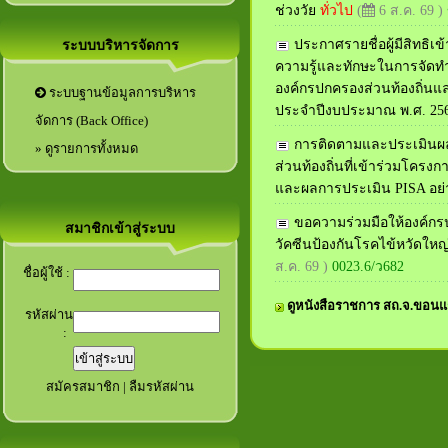
ช่วงวัย
ทั่วไป
(
6 ส.ค. 69 )
ประกาศรายชื่อผู้มีสิทธิเ
ระบบบริหารจัดการ
ความรู้และทักษะในการจัดท
องค์กรปกครองส่วนท้องถิ่นแ
ระบบฐานข้อมูลการบริหาร
ประจำปีงบประมาณ พ.ศ. 2569 
จัดการ (Back Office)
การติดตามและประเมินผล
» ดูรายการทั้งหมด
ส่วนท้องถิ่นที่เข้าร่วมโครง
และผลการประเมิน PISA อย่า
ขอความร่วมมือให้องค์กรป
สมาชิกเข้าสู่ระบบ
วัคซีนป้องกันโรคไข้หวัดใหญ่
ส.ค. 69 )
0023.6/ว682
ชื่อผู้ใช้ :
ดูหนังสือราชการ สถ.จ.ขอนแ
รหัสผ่าน
:
สมัครสมาชิก
|
ลืมรหัสผ่าน