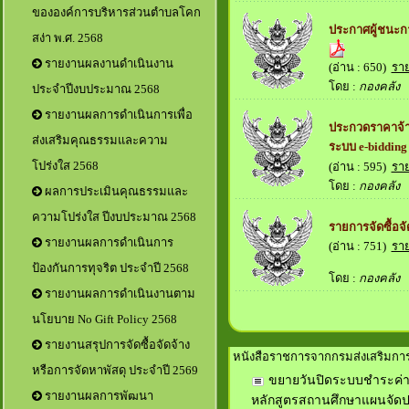
ขององค์การบริหารส่วนตำบลโคก
ประกาศผู้ชนะก
สง่า พ.ศ. 2568
รายงานผลงานดำเนินงาน
(อ่าน : 650)
รา
โดย :
กองคลัง
เม
ประจำปีงบประมาณ 2568
รายงานผลการดำเนินการเพื่อ
ประกวดราคาจ้า
ส่งเสริมคุณธรรมและความ
ระบบ e-bidding
โปร่งใส 2568
(อ่าน : 595)
รา
โดย :
กองคลัง
เม
ผลการประเมินคุณธรรมและ
ความโปร่งใส ปีงบประมาณ 2568
รายการจัดซื้อจั
รายงานผลการดำเนินการ
(อ่าน : 751)
รา
ป้องกันการทุจริต ประจำปี 2568
โดย :
กองคลัง
เม
รายงานผลการดำเนินงานตาม
นโยบาย No Gift Policy 2568
รายงานสรุปการจัดซื้อจัดจ้าง
หนังสือราชการจากกรมส่งเสริมการ
หรือการจัดหาพัสดุ ประจำปี 2569
ขยายวันปิดระบบชำระค่า
รายงานผลการพัฒนา
หลักสูตรสถานศึกษาแผนจัดปร