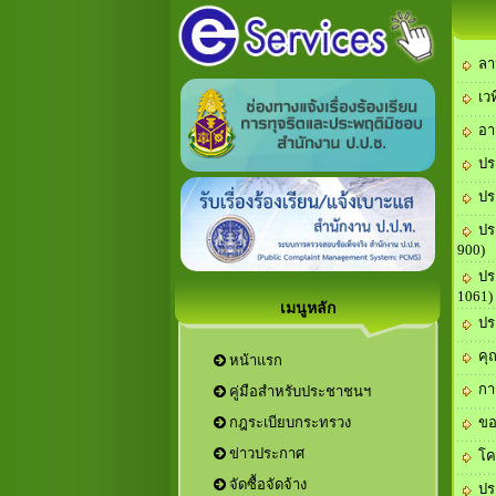
ลา
เว
อา
ปร
ปร
ปร
900)
ปร
1061)
เมนูหลัก
ปร
คุ
หน้าแรก
กา
คู่มือสำหรับประชาชนฯ
ขอ
กฎระเบียบกระทรวง
ข่าวประกาศ
โค
จัดซื้อจัดจ้าง
ปร