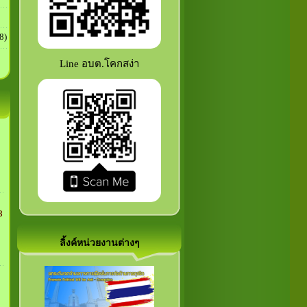
8)
Line อบต.โคกสง่า
8
ลิ้งค์หน่วยงานต่างๆ