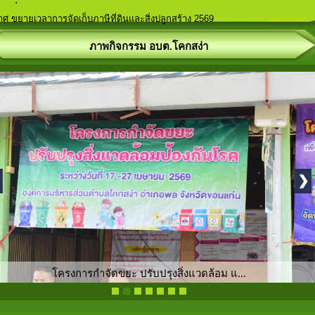
ศ คุณสมบัติและลักษณะต้องห้ามในการรับสมัครเลือกตั้งสมาชิกสภาองค์การบร
ฬาภายในพื้นที่ตำบลโคกสง่า
ประชาคม ประจำปีงบประมาณ 2569
มัครท้องถิ่นรักษ์โลก (อถล.)
ศ ขยายเวลาการจัดเก็บภาษีที่ดินและสิ่งปลูกสร้าง 2569
ภาพกิจกรรม อบต.โคกสง่า
กิจกรรมบริการฉีดวัคซีนป้องกันพิษสุนัขบ้า