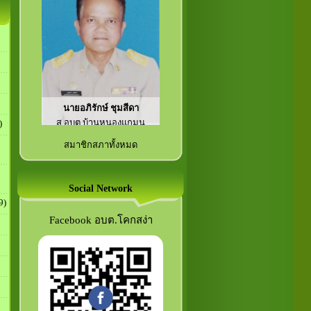
นายมงคล เทียบอุ่น
ส.อบต.บ้านหนองมน
)
สมาชิกสภาทั้งหมด
Social Network
9)
Facebook อบต.โคกสง่า