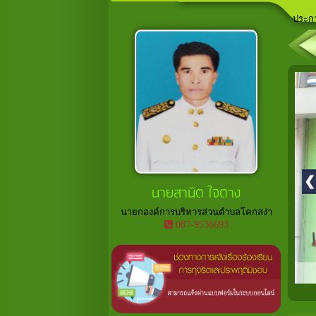
ประกา
ลานกี
เวที
อาสาส
ประกา
นายสานิต ใจตาง
นายกองค์การบริหารส่วนตำบลโคกสง่า
087-9536693