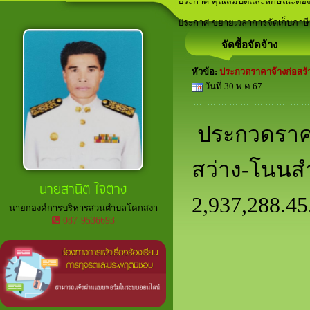
ประกาศ คุณสมบัติและลักษณะต้อง
ลานกีฬาภายในพื้นที่ตำบลโคกสง่า
เวทีประชาคม ประจำปีงบประมาณ
อาสาสมัครท้องถิ่นรักษ์โลก (อถล.)
ประกาศ ขยายเวลาการจัดเก็บภาษีที
จัดซื้อจัดจ้าง
หัวข้อ:
ประกวดราคาจ้างก่อสร้
วันที่ 30 พ.ค.67
ประกวดราคา
สว่าง-โนนส
นายสานิต ใจตาง
2,937,288.4
นายกองค์การบริหารส่วนตำบลโคกสง่า
087-9536693