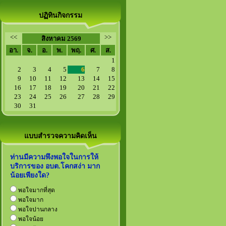
ปฏิทินกิจกรรม
<<
>>
สิงหาคม 2569
อา.
จ.
อ.
พ.
พฤ.
ศ.
ส.
1
2
3
4
5
6
7
8
9
10
11
12
13
14
15
16
17
18
19
20
21
22
23
24
25
26
27
28
29
30
31
แบบสำรวจความคิดเห็น
ท่านมีความพึงพอใจในการให้
บริการของ อบต.โคกสง่า มาก
น้อยเพียงใด?
พอใจมากที่สุด
พอใจมาก
พอใจปานกลาง
พอใจน้อย