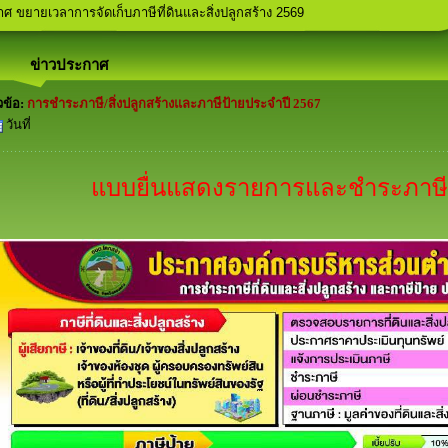
ศ คุณสมบัติและลักษณะต้องห้ามในการรับสมัครเลือกตั้งสมาชิกสภาองค์การบร
ศ ขยายเวลาการจัดเก็บภาษีที่ดินและสิ่งปลูกสร้าง 2569
ฬาภายในพื้นที่ตำบลโคกสง่า
ประชาคม ประจำปีงบประมาณ 2569
มัครท้องถิ่นรักษ์โลก (อถล.)
ข่าวประกาศ
วข้อ:
การชำระภาษี/สิ่งปลูกสร้างและภาษีป้ายประจำปี 2567
วันที่
แบบยื่นแสดงรายการและชำระภาษีป