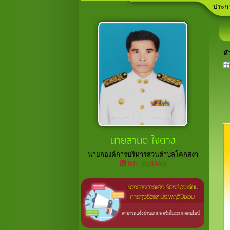
ประกา
ประกา
ลานกี
เวที
อาสาส
หั
นายสานิต ใจตาง
นายกองค์การบริหารส่วนตำบลโคกสง่า
087-9536693