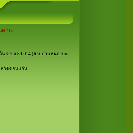
ิหารส่วนตำบลและนายกองค์การบริหารส่วนตำบลโคกสง่า
.89-014
ิ่น ขก.ถ.89-014 (สายบ้านหนองบะ-
ังหวัดขอนแก่น