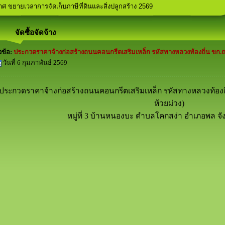
ศ คุณสมบัติและลักษณะต้องห้ามในการรับสมัครเลือกตั้งสมาชิกสภาองค์การบร
ฬาภายในพื้นที่ตำบลโคกสง่า
ประชาคม ประจำปีงบประมาณ 2569
มัครท้องถิ่นรักษ์โลก (อถล.)
ศ ขยายเวลาการจัดเก็บภาษีที่ดินและสิ่งปลูกสร้าง 2569
จัดซื้อจัดจ้าง
วข้อ:
ประกวดราคาจ้างก่อสร้างถนนคอนกรีตเสริมเหล็ก รหัสทางหลวงท้องถิ่น ขก.ถ
วันที่ 6 กุมภาพันธ์ 2569
ประกวดราคาจ้างก่อสร้างถนนคอนกรีตเสริมเหล็ก รหัสทางหลวงท้องถ
ห้วยม่วง)
หมู่ที่ 3 บ้านหนองบะ ตำบลโคกสง่า อำเภอพล จ