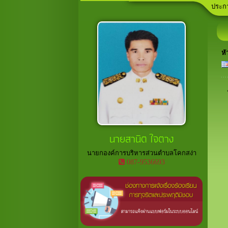
ประกา
ลานกี
เวที
อาสาส
ประกา
หั
นายสานิต ใจตาง
นายกองค์การบริหารส่วนตำบลโคกสง่า
087-9536693