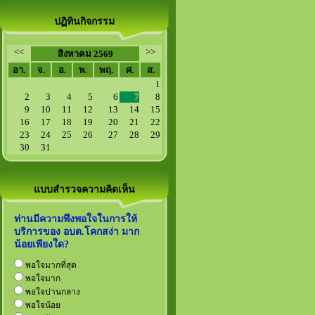
ปฏิทินกิจกรรม
<<
>>
สิงหาคม 2569
อา.
จ.
อ.
พ.
พฤ.
ศ.
ส.
1
2
3
4
5
6
7
8
9
10
11
12
13
14
15
16
17
18
19
20
21
22
23
24
25
26
27
28
29
30
31
แบบสำรวจความคิดเห็น
ท่านมีความพึงพอใจในการให้
บริการของ อบต.โคกสง่า มาก
น้อยเพียงใด?
พอใจมากที่สุด
พอใจมาก
พอใจปานกลาง
พอใจน้อย