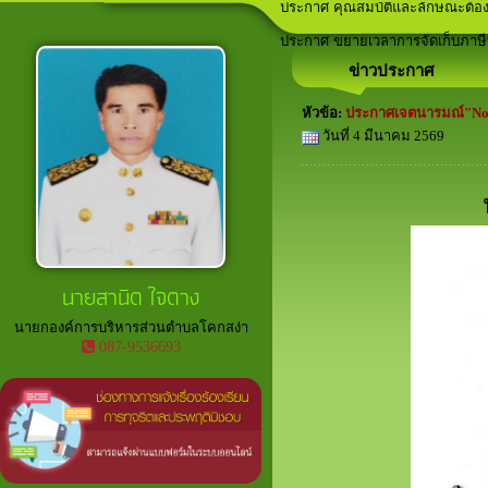
ประกาศ คุณสมบัติและลักษณะต้อง
ลานกีฬาภายในพื้นที่ตำบลโคกสง่า
เวทีประชาคม ประจำปีงบประมาณ
อาสาสมัครท้องถิ่นรักษ์โลก (อถล.)
ประกาศ ขยายเวลาการจัดเก็บภาษีที
ข่าวประกาศ
หัวข้อ:
ประกาศเจตนารมณ์"No G
วันที่ 4 มีนาคม 2569
นายสานิต ใจตาง
นายกองค์การบริหารส่วนตำบลโคกสง่า
087-9536693