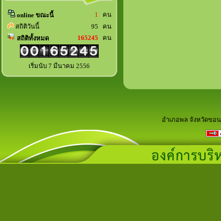
1
คน
online ขณะนี้
สถิติวันนี้
95 คน
165245
คน
สถิติทั้งหมด
เริ่มนับ 7 มีนาคม 2556
อำเภอพล จังหวัดขอน