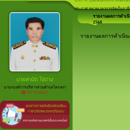
ประกาศ คุณสมบัติและลักษณะต้อง
ลานกีฬาภายในพื้นที่ตำบลโคกสง่า
เวทีประชาคม ประจำปีงบประมาณ
อาสาสมัครท้องถิ่นรักษ์โลก (อถล.)
ประกาศ ขยายเวลาการจัดเก็บภาษีที
รายงานผลการดำเนิน
2568
รายงานผลการดำเนินงา
นายสานิต ใจตาง
นายกองค์การบริหารส่วนตำบลโคกสง่า
087-9536693