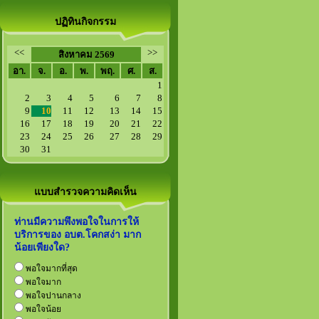
ปฏิทินกิจกรรม
<<
>>
สิงหาคม 2569
อา.
จ.
อ.
พ.
พฤ.
ศ.
ส.
1
2
3
4
5
6
7
8
9
10
11
12
13
14
15
16
17
18
19
20
21
22
23
24
25
26
27
28
29
30
31
แบบสำรวจความคิดเห็น
ท่านมีความพึงพอใจในการให้
บริการของ อบต.โคกสง่า มาก
น้อยเพียงใด?
พอใจมากที่สุด
พอใจมาก
พอใจปานกลาง
พอใจน้อย