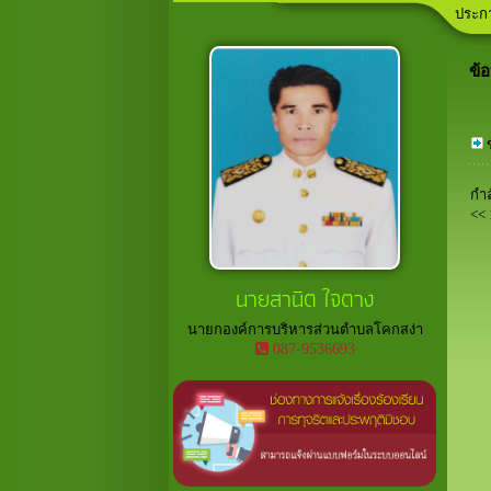
ประกา
ประกา
ลานกี
เวที
อาสาส
ข้
กำล
<<
นายสานิต ใจตาง
นายกองค์การบริหารส่วนตำบลโคกสง่า
087-9536693