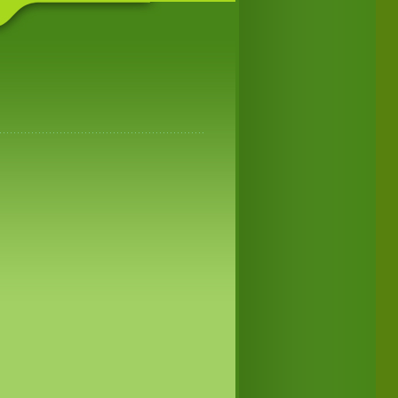
ิหารส่วนตำบลและนายกองค์การบริหารส่วนตำบลโคกสง่า