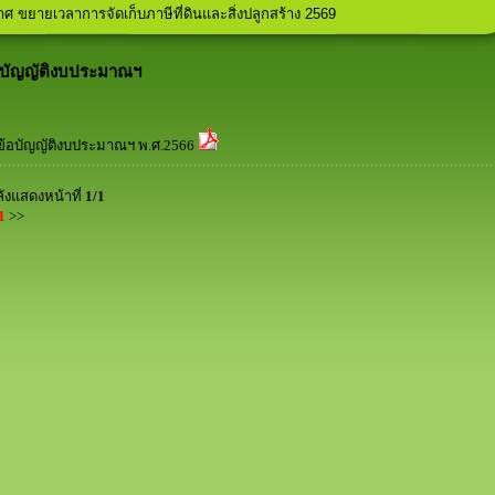
ศ คุณสมบัติและลักษณะต้องห้ามในการรับสมัครเลือกตั้งสมาชิกสภาองค์การบร
ศ ขยายเวลาการจัดเก็บภาษีที่ดินและสิ่งปลูกสร้าง 2569
ฬาภายในพื้นที่ตำบลโคกสง่า
ประชาคม ประจำปีงบประมาณ 2569
มัครท้องถิ่นรักษ์โลก (อถล.)
อบัญญัติงบประมาณฯ
ข้อบัญญัติงบประมาณฯ พ.ศ.2566
ังแสดงหน้าที่
1/1
1
>>