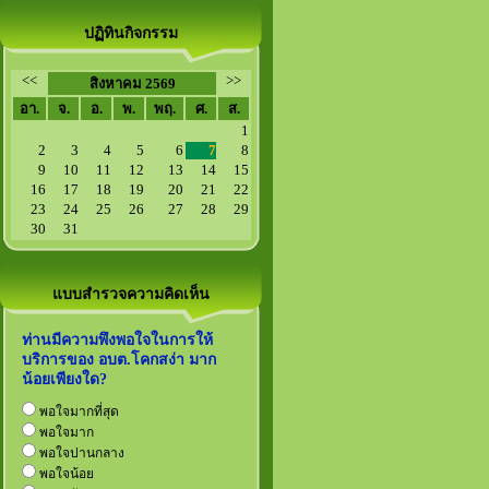
ปฏิทินกิจกรรม
<<
>>
สิงหาคม 2569
อา.
จ.
อ.
พ.
พฤ.
ศ.
ส.
1
2
3
4
5
6
7
8
9
10
11
12
13
14
15
16
17
18
19
20
21
22
23
24
25
26
27
28
29
30
31
แบบสำรวจความคิดเห็น
ท่านมีความพึงพอใจในการให้
บริการของ อบต.โคกสง่า มาก
น้อยเพียงใด?
พอใจมากที่สุด
พอใจมาก
พอใจปานกลาง
พอใจน้อย