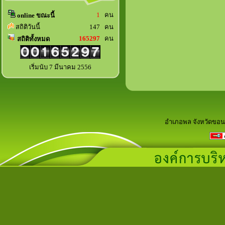
1
คน
online ขณะนี้
สถิติวันนี้
147 คน
165297
คน
สถิติทั้งหมด
เริ่มนับ 7 มีนาคม 2556
อำเภอพล จังหวัดขอน