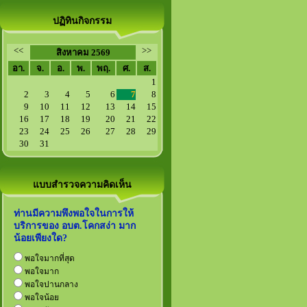
ปฏิทินกิจกรรม
<<
>>
สิงหาคม 2569
อา.
จ.
อ.
พ.
พฤ.
ศ.
ส.
1
2
3
4
5
6
7
8
9
10
11
12
13
14
15
16
17
18
19
20
21
22
23
24
25
26
27
28
29
30
31
แบบสำรวจความคิดเห็น
ท่านมีความพึงพอใจในการให้
บริการของ อบต.โคกสง่า มาก
น้อยเพียงใด?
พอใจมากที่สุด
พอใจมาก
พอใจปานกลาง
พอใจน้อย