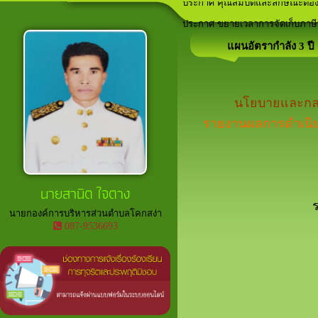
ประกาศ คุณสมบัติและลักษณะต้อง
ลานกีฬาภายในพื้นที่ตำบลโคกสง่า
เวทีประชาคม ประจำปีงบประมาณ
อาสาสมัครท้องถิ่นรักษ์โลก (อถล.)
ประกาศ ขยายเวลาการจัดเก็บภาษีที
แผนอัตรากำลัง 3 ป
นโยบายและกลยุ
รายงานผลการดําเนิ
นายสานิต ใจตาง
นายกองค์การบริหารส่วนตำบลโคกสง่า
087-9536693