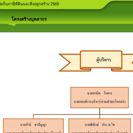
กษณะต้องห้ามในการรับสมัครเลือกตั้งสมาชิกสภาองค์การบริหารส่วนตำบลและน
ลโคกสง่า
บประมาณ 2569
ลก (อถล.)
็บภาษีที่ดินและสิ่งปลูกสร้าง 2569
โครงสร้างบุคลากร