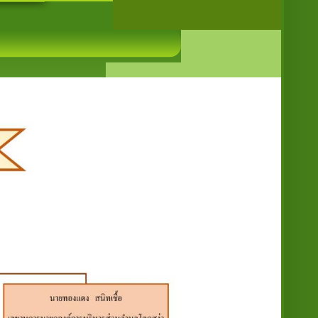
ายกองค์การบริหารส่วนตำบลโคกสง่า