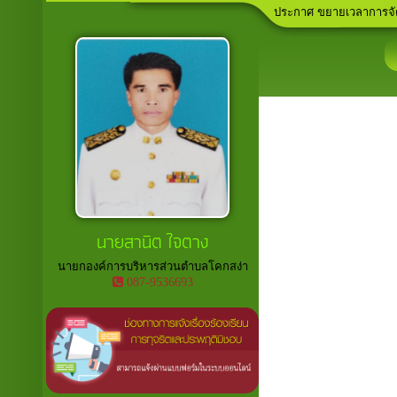
ประกาศ คุณสมบัติและลั
ลานกีฬาภายในพื้นที่ตำบ
เวทีประชาคม ประจำปีง
อาสาสมัครท้องถิ่นรักษ์โ
ประกาศ ขยายเวลาการจัดเก
นายสานิต ใจตาง
นายกองค์การบริหารส่วนตำบลโคกสง่า
087-9536693